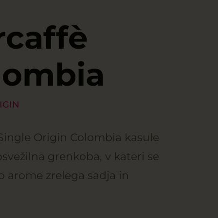
rcaffè
lombia
IGIN
Single Origin Colombia kasule
osvežilna grenkoba, v kateri se
o arome zrelega sadja in