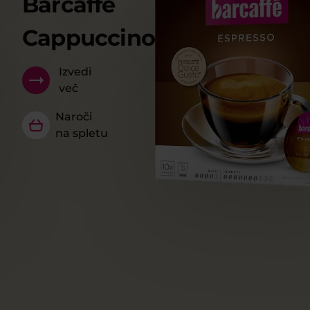
Barcaffè
Cappuccino
Izvedi
več
Naroči
na spletu