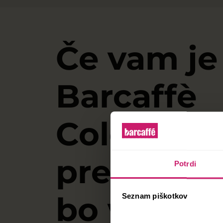
Če vam je
Barcaffè
Colombia
prepričan
Potrdi
bo všeč t
Seznam piškotkov