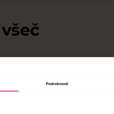
 všeč
, smo
i, da vam
Podrobnosti
udi