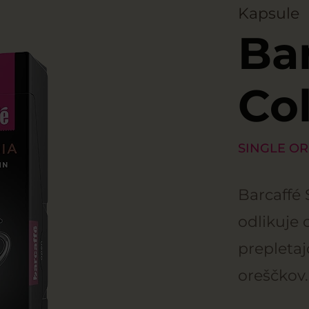
Kapsule
Ba
Co
SINGLE OR
Barcaffé 
odlikuje 
prepletaj
oreščkov.