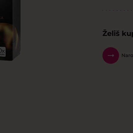
Želiš ku
Naro