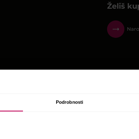
Želiš ku
Naro
Iščeš rec
Podrobnosti
Rece