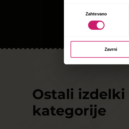
Izbira
Zahtevano
soglasja
Zavrni
Ostali izdelki 
kategorije