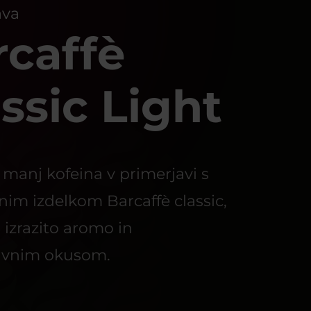
ava
rcaffè
ssic Light
 manj kofeina v primerjavi s
im izdelkom Barcaffè classic,
 izrazito aromo in
avnim okusom.