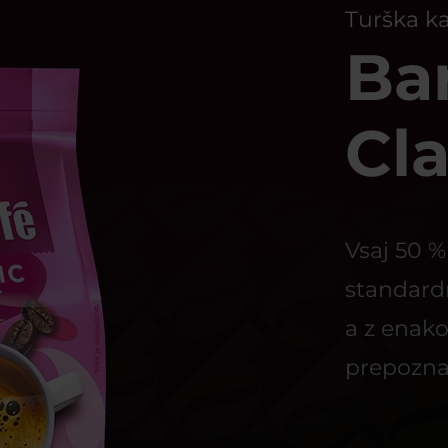
Turška k
Ba
Cla
Vsaj 50 %
standardn
a z enako
prepozn