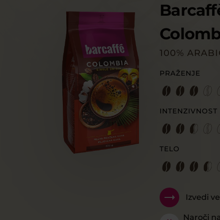
Barcaff
Colomb
100% ARAB
PRAŽENJE
INTENZIVNOST
TELO
Izvedi v
Naroči n