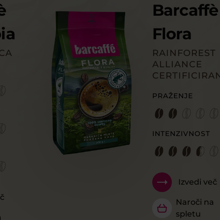
è
Barcaffè
ia
Flora
ICA
RAINFOREST
ALLIANCE
CERTIFICIRA
PRAŽENJE
INTENZIVNOST
Izvedi več
eč
Naroči na
spletu
a