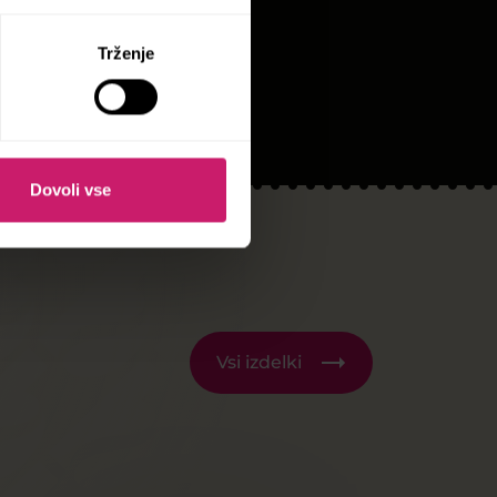
Trženje
Dovoli vse
Vsi izdelki