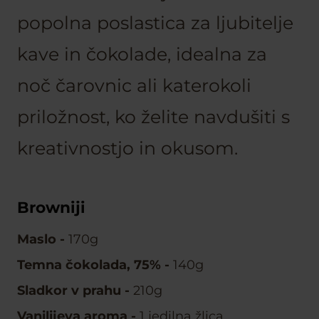
popolna poslastica za ljubitelje
kave in čokolade, idealna za
noč čarovnic ali katerokoli
priložnost, ko želite navdušiti s
kreativnostjo in okusom.
Browniji
Maslo
-
170g
Temna čokolada, 75%
-
140g
Sladkor v prahu
-
210g
Vanilijeva aroma
-
1 jedilna žlica