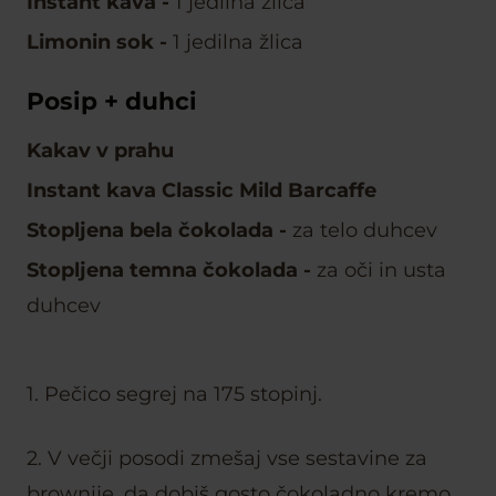
Instant kava
-
1 jedilna žlica
Limonin sok
-
1 jedilna žlica
Posip + duhci
Kakav v prahu
Instant kava Classic Mild Barcaffe
Stopljena bela čokolada
-
za telo duhcev
Stopljena temna čokolada
-
za oči in usta
duhcev
1. Pečico segrej na 175 stopinj.
2. V večji posodi zmešaj vse sestavine za
brownije, da dobiš gosto čokoladno kremo.