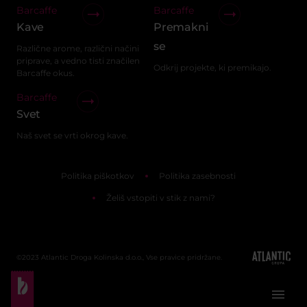
Barcaffe
Barcaffe
Kave
Premakni
se
Različne arome, različni načini
priprave, a vedno tisti značilen
Odkrij projekte, ki premikajo.
Barcaffe okus.
Barcaffe
Svet
Naš svet se vrti okrog kave.
Politika piškotkov
Politika zasebnosti
Želiš vstopiti v stik z nami?
©2023 Atlantic Droga Kolinska d.o.o., Vse pravice pridržane.