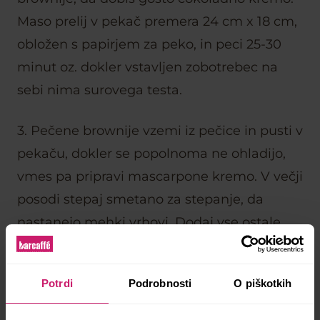
Maso prelij v pekač premera 24 cm x 18 cm,
obložen s papirjem za peko, in peci 25-30
minut oz. dokler vstavljen zobotrebec na
sebi nima surovega testa.
3. Pečene brownije vzemi iz pečice in pusti v
pekaču, dokler se popolnoma ne ohladijo,
vmes pa pripravi mascarpone kremo. V večji
posodi stepaj smetano za stepanje, da
nastanejo mehki vrhovi. Dodaj vse ostale
sestavine za mascarpone kremo in poskusi,
po želji dodaj več sladkorja.
Potrdi
Podrobnosti
O piškotkih
4. Kremo premaži po ohlajenih brownijih in