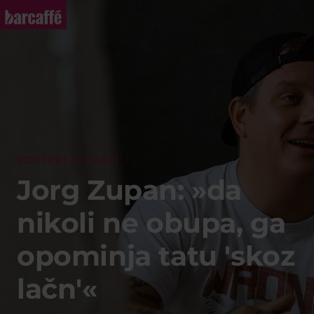
PORTRET OB KAVI
Jorg Zupan: »da
nikoli ne obupa, ga
opominja tatu 'skoz
lačn'«