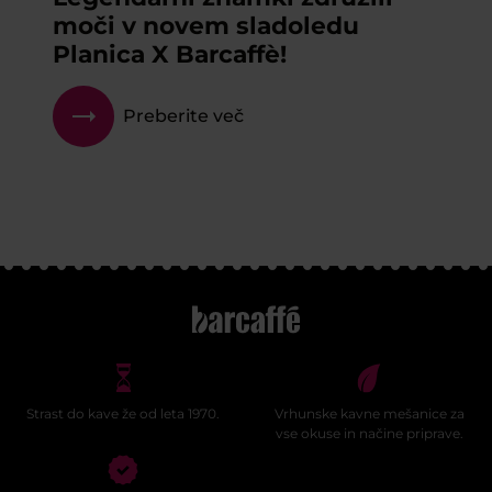
moči v novem sladoledu
Planica X Barcaffè!
Preberite več
Strast do kave že od leta 1970.
Vrhunske kavne mešanice za
vse okuse in načine priprave.