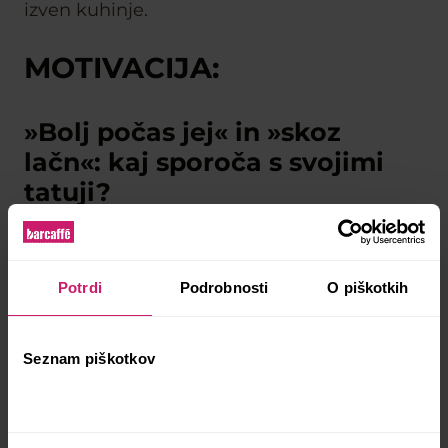
izven kuhinje.
MOTIVACIJA:
»Bolj počas jej« in »skoz
lačn«: kaj sporoča s svojimi
tatuji?
Jorg Zupan ne slovi le po izvrstni kuhinji,
temveč tudi po svojih tatujih, ki jih je...
Potrdi
Podrobnosti
O piškotkih
veliko. Njegova najbolj izvirna tatuja pa
sta:
bolj počas jej
in
skoz lačn
. Prvi nosi prav
Seznam piškotkov
posebno zgodbo, ki nam jo zaupa v videu.
Njegov drug tatu
skoz lačn
ima več
pomenov, predvsem pa lačen izzivov. Jorg