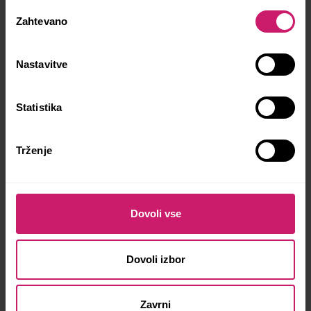
Izbira
pravi, da s tem tatujem sporoča, da ne smeš
Zahtevano
soglasja
nikoli obupati.
Nastavitve
Statistika
Trženje
Dovoli vse
Dovoli izbor
Zavrni