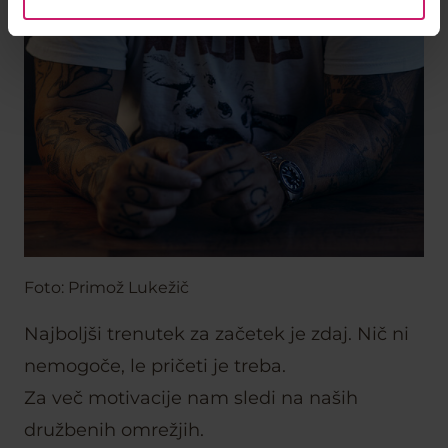
Foto: Primož Lukežič
Najboljši trenutek za začetek je zdaj. Nič ni
nemogoče, le pričeti je treba.
Za več motivacije nam sledi na naših
družbenih omrežjih.