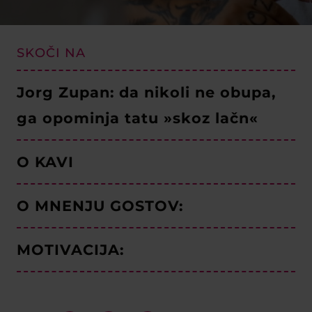
SKOČI NA
Jorg Zupan: da nikoli ne obupa,
ga opominja tatu »skoz lačn«
O KAVI
O MNENJU GOSTOV:
MOTIVACIJA: