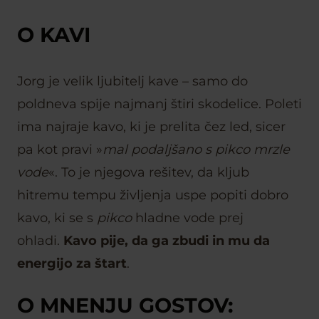
O KAVI
Jorg je velik ljubitelj kave – samo do
poldneva spije najmanj štiri skodelice. Poleti
ima najraje kavo, ki je prelita čez led, sicer
pa kot pravi »
mal podaljšano s pikco mrzle
vode
«. To je njegova rešitev, da kljub
hitremu tempu življenja uspe popiti dobro
kavo, ki se s
pikco
hladne vode prej
ohladi.
Kavo pije, da ga zbudi in mu da
energijo za štart
.
O MNENJU GOSTOV: